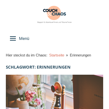
Zum
Inhalt
springen
Couch
Magazin
für
Menü
&
Abenteurer*innen
und
Chaos
Hier steckst du im Chaos:
Startseite
Erinnerungen
Träumer*innen
SCHLAGWORT:
ERINNERUNGEN