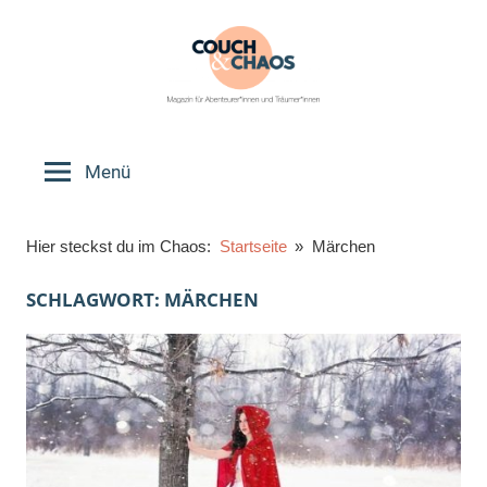
Zum
Inhalt
springen
Couch
Magazin
für
Menü
&
Abenteurer*innen
und
Chaos
Hier steckst du im Chaos:
Startseite
Märchen
Träumer*innen
SCHLAGWORT:
MÄRCHEN