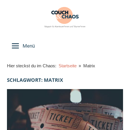
Zum
Inhalt
springen
Couch
Magazin
für
Menü
&
Abenteurer*innen
und
Chaos
Hier steckst du im Chaos:
Startseite
Matrix
Träumer*innen
SCHLAGWORT:
MATRIX