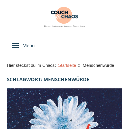
Zum
Inhalt
springen
Couch
Magazin
für
Menü
&
Abenteurer*innen
und
Chaos
Hier steckst du im Chaos:
Startseite
Menschenwürde
Träumer*innen
SCHLAGWORT:
MENSCHENWÜRDE