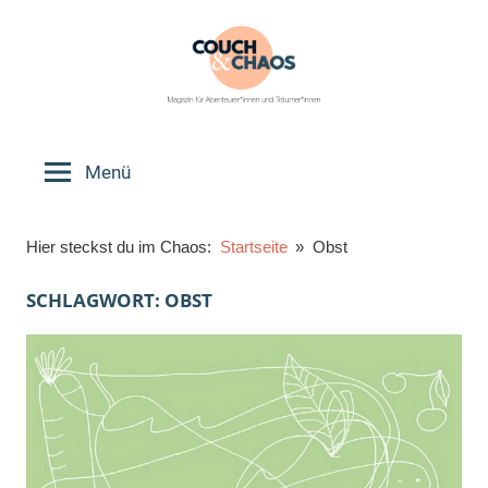
Zum
Inhalt
springen
Couch
Magazin
für
Menü
&
Abenteurer*innen
und
Chaos
Hier steckst du im Chaos:
Startseite
Obst
Träumer*innen
SCHLAGWORT:
OBST