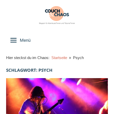
Zum
Inhalt
springen
Couch
Magazin
für
Menü
&
Abenteurer*innen
und
Chaos
Hier steckst du im Chaos:
Startseite
Psych
Träumer*innen
SCHLAGWORT:
PSYCH