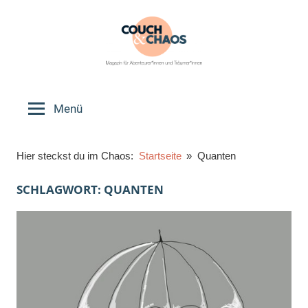
Zum
Inhalt
springen
Couch
Magazin
für
Menü
&
Abenteurer*innen
und
Chaos
Hier steckst du im Chaos:
Startseite
Quanten
Träumer*innen
SCHLAGWORT:
QUANTEN