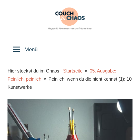
Zum
Inhalt
springen
Couch
Magazin
für
Menü
&
Abenteurer*innen
und
Chaos
Hier steckst du im Chaos:
Startseite
05. Ausgabe:
Träumer*innen
Peinlich, peinlich
Peinlich, wenn du die nicht kennst (1): 10
Kunstwerke