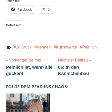
Teilen mit:
Facebook
X
Gefällt mir:
10 Stück
Kennen
Kunstwerke
Peinlich
Beitragsnavigation
Vorheriger Beitrag
Nächster Beitrag
Peinlich ist, wenn alle
06: In den
gucken!
Kaninchenbau
FOLGE DEM PFAD INS CHAOS: