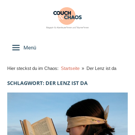
Zum
Inhalt
springen
Couch
Magazin
für
Menü
&
Abenteurer*innen
und
Chaos
Hier steckst du im Chaos:
Startseite
Der Lenz ist da
Träumer*innen
SCHLAGWORT:
DER LENZ IST DA