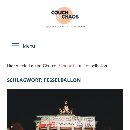
Zum
Inhalt
springen
Couch
Magazin
für
Menü
&
Abenteurer*innen
und
Chaos
Hier steckst du im Chaos:
Startseite
Fesselballon
Träumer*innen
SCHLAGWORT:
FESSELBALLON