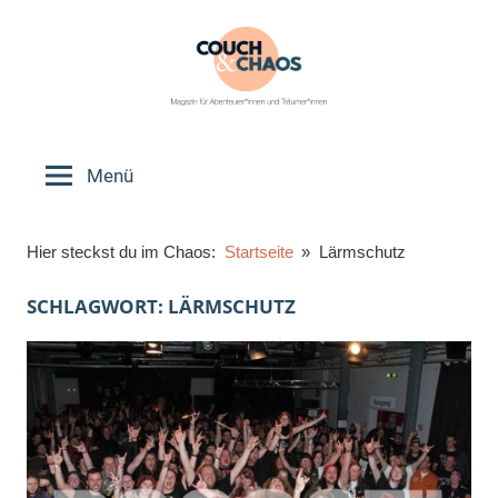
Zum
Inhalt
springen
Couch
Magazin
für
Menü
&
Abenteurer*innen
und
Chaos
Hier steckst du im Chaos:
Startseite
Lärmschutz
Träumer*innen
SCHLAGWORT:
LÄRMSCHUTZ