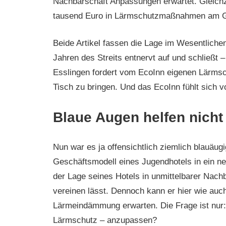
Nachbarschaft Anpassungen erwartet. Gleichzei
tausend Euro in Lärmschutzmaßnahmen am G
Beide Artikel fassen die Lage im Wesentliche
Jahren des Streits entnervt auf und schließt –
Esslingen fordert vom EcoInn eigenen Lärms
Tisch zu bringen. Und das EcoInn fühlt sich v
Blaue Augen helfen nich
Nun war es ja offensichtlich ziemlich blauäug
Geschäftsmodell eines Jugendhotels in ein ne
der Lage seines Hotels in unmittelbarer Nach
vereinen lässt. Dennoch kann er hier wie au
Lärmeindämmung erwarten. Die Frage ist nur: W
Lärmschutz – anzupassen?