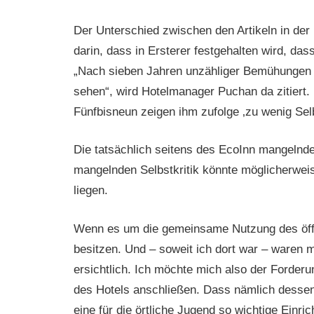
Der Unterschied zwischen den Artikeln in der 
darin, dass in Ersterer festgehalten wird, da
„Nach sieben Jahren unzähliger Bemühungen u
sehen“, wird Hotelmanager Puchan da zitiert.
Fünfbisneun zeigen ihm zufolge ‚zu wenig Selbs
Die tatsächlich seitens des EcoInn mangelnde S
mangelnden Selbstkritik könnte möglicherwei
liegen.
Wenn es um die gemeinsame Nutzung des öffe
besitzen. Und – soweit ich dort war – ware
ersichtlich. Ich möchte mich also der Forde
des Hotels anschließen. Dass nämlich dessen 
eine für die örtliche Jugend so wichtige Einric