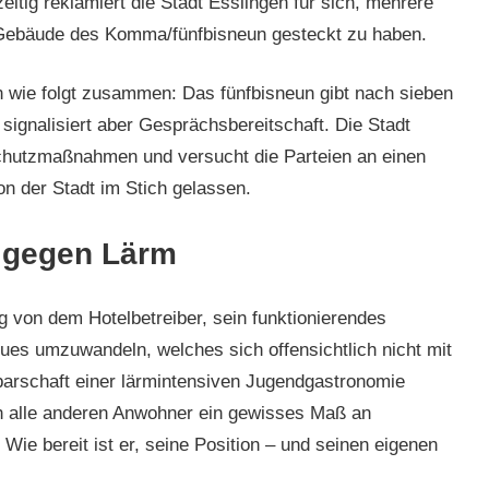
tig reklamiert die Stadt Esslingen für sich, mehrere
ebäude des Komma/fünfbisneun gesteckt zu haben.
n wie folgt zusammen: Das fünfbisneun gibt nach sieben
 signalisiert aber Gesprächsbereitschaft. Die Stadt
chutzmaßnahmen und versucht die Parteien an einen
on der Stadt im Stich gelassen.
t gegen Lärm
ig von dem Hotelbetreiber, sein funktionierendes
ues umzuwandeln, welches sich offensichtlich nicht mit
barschaft einer lärmintensiven Jugendgastronomie
ch alle anderen Anwohner ein gewisses Maß an
ie bereit ist er, seine Position – und seinen eigenen