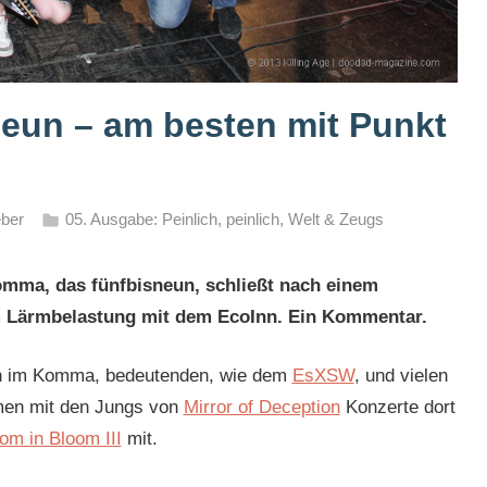
neun – am besten mit Punkt
eber
05. Ausgabe: Peinlich, peinlich
,
Welt & Zeugs
mma, das fünfbisneun, schließt nach einem
m Lärmbelastung mit dem EcoInn. Ein Kommentar.
gen im Komma, bedeutenden, wie dem
EsXSW
, und vielen
men mit den Jungs von
Mirror of Deception
Konzerte dort
om in Bloom III
mit.