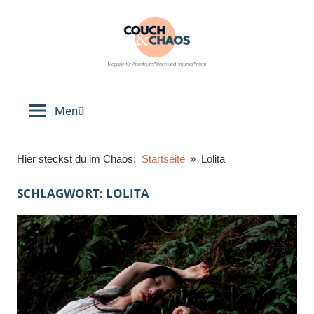
Zum
Inhalt
springen
Couch
Magazin
für
Menü
&
Abenteurer*innen
und
Chaos
Hier steckst du im Chaos:
Startseite
Lolita
Träumer*innen
SCHLAGWORT:
LOLITA