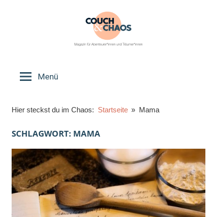
Zum
Inhalt
springen
Couch
Magazin
für
Menü
&
Abenteurer*innen
und
Chaos
Hier steckst du im Chaos:
Startseite
Mama
Träumer*innen
SCHLAGWORT:
MAMA