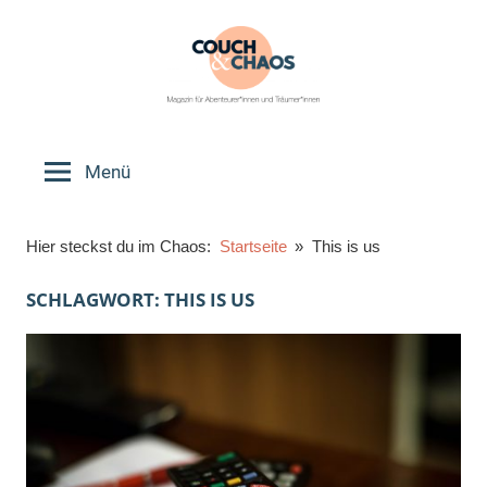
Zum
Inhalt
springen
Couch
Magazin
für
Menü
&
Abenteurer*innen
und
Chaos
Hier steckst du im Chaos:
Startseite
This is us
Träumer*innen
SCHLAGWORT:
THIS IS US