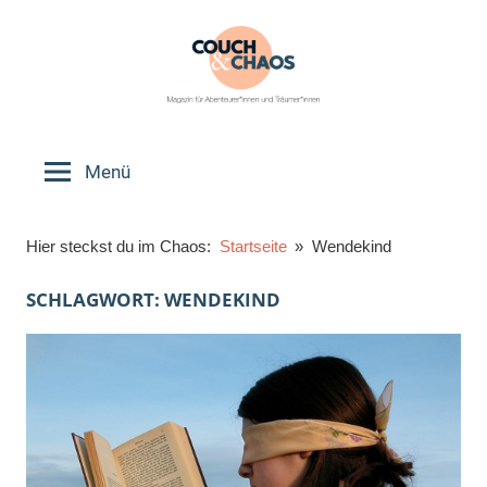
Zum
Inhalt
springen
Couch
Magazin
für
Menü
&
Abenteurer*innen
und
Chaos
Hier steckst du im Chaos:
Startseite
Wendekind
Träumer*innen
SCHLAGWORT:
WENDEKIND