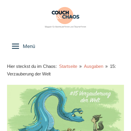
Zum
Inhalt
springen
Couch
Magazin
für
Menü
&
Abenteurer*innen
und
Chaos
Hier steckst du im Chaos:
Startseite
Ausgaben
15:
Träumer*innen
Verzauberung der Welt