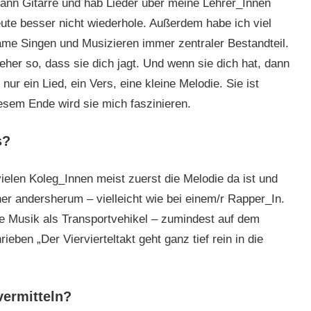
dann Gitarre und hab Lieder über meine Lehrer_Innen
eute besser nicht wiederhole. Außerdem habe ich viel
me Singen und Musizieren immer zentraler Bestandteil.
her so, dass sie dich jagt. Und wenn sie dich hat, dann
ur ein Lied, ein Vers, eine kleine Melodie. Sie ist
esem Ende wird sie mich faszinieren.
s?
vielen Koleg_Innen meist zuerst die Melodie da ist und
her andersherum – vielleicht wie bei einem/r Rapper_In.
e Musik als Transportvehikel – zumindest auf dem
eben „Der Viervierteltakt geht ganz tief rein in die
vermitteln?