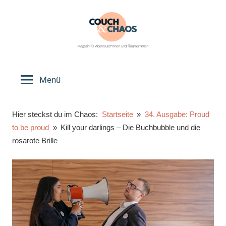
Zum
Inhalt
springen
Couch
Magazin
für
Menü
&
Abenteurer*innen
und
Chaos
Hier steckst du im Chaos:
Startseite
34. Ausgabe: Proud
Träumer*innen
to be proud
Kill your darlings – Die Buchbubble und die
rosarote Brille