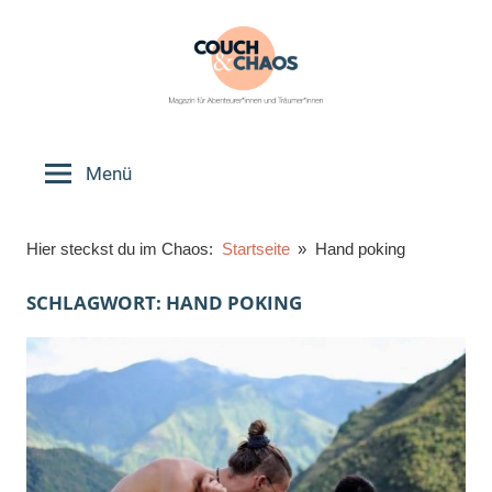
Zum
Inhalt
springen
Couch
Magazin
für
Menü
&
Abenteurer*innen
und
Chaos
Hier steckst du im Chaos:
Startseite
Hand poking
Träumer*innen
SCHLAGWORT:
HAND POKING