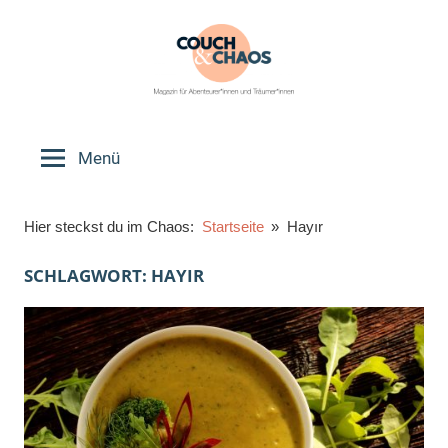
Zum
Inhalt
springen
Couch
Magazin
für
Menü
&
Abenteurer*innen
und
Chaos
Hier steckst du im Chaos:
Startseite
Hayır
Träumer*innen
SCHLAGWORT:
HAYIR