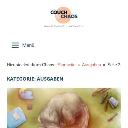
Zum
Inhalt
springen
Couch
Magazin
für
Menü
&
Abenteurer*innen
und
Chaos
Hier steckst du im Chaos:
Startseite
Ausgaben
Seite 2
Träumer*innen
KATEGORIE:
AUSGABEN