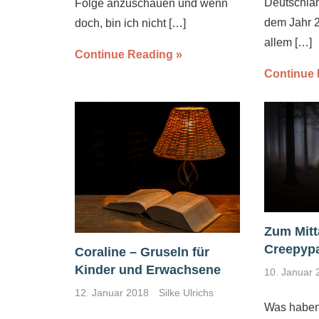
Deutschlan
Folge anzuschauen und wenn
dem Jahr 2
doch, bin ich nicht
[…]
allem
[…]
Continue Reading
Continue
Zum Mitt
Creepyp
Coraline – Gruseln für
Kinder und Erwachsene
10. Januar 
12. Januar 2018
Silke Ulrichs
Was haben 