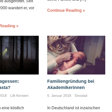
d ausgerottet. Seit
000 wandert er, vor
Continue Reading
 Reading
agessen:
Familiengründung bei
asta?
Akademikerinnen
2018
Lilli Kersten
5. Januar 2018
Doodad
eine köstlich
In Deutschland ist inzwischen