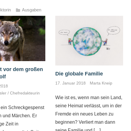
ktorin
Ausgaben
t vor dem großen
Die globale Familie
olf
17. Januar 2018
Marta Kneip
2018
sler / Chefredakteurin
Wie ist es, wenn man sein Land,
seine Heimat verlässt, um in der
 ein Schreckgespenst
Fremde ein neues Leben zu
n und Märchen. Er
beginnen? Verliert man dann
ge Zeit in
seine Familie und
[…]