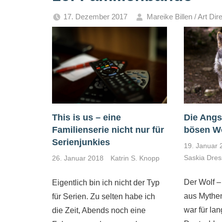
17. Dezember 2017
Mareike Billen / Art Dire
Die Angs
This is us – eine
bösen W
Familienserie nicht nur für
Serienjunkies
19. Januar 
Saskia Dres
26. Januar 2018
Katrin S. Knopp
Der Wolf –
Eigentlich bin ich nicht der Typ
aus Mythe
für Serien. Zu selten habe ich
war für lan
die Zeit, Abends noch eine