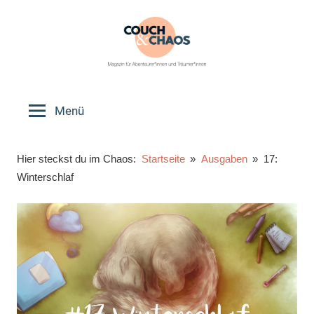
Zum
Inhalt
springen
Couch
Magazin
für
Menü
&
Abenteurer*innen
und
Chaos
Hier steckst du im Chaos:
Startseite
Ausgaben
17:
Träumer*innen
Winterschlaf