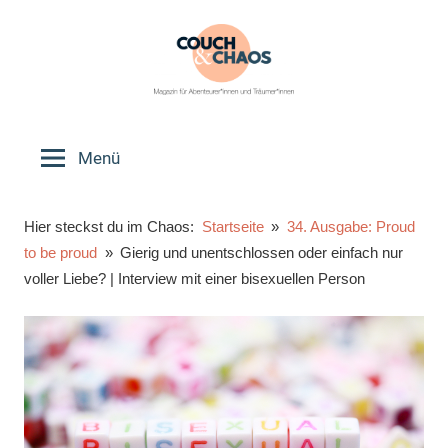
Zum
Inhalt
springen
Couch
Magazin
für
Menü
&
Abenteurer*innen
und
Chaos
Hier steckst du im Chaos:
Startseite
34. Ausgabe: Proud
Träumer*innen
to be proud
Gierig und unentschlossen oder einfach nur
voller Liebe? | Interview mit einer bisexuellen Person