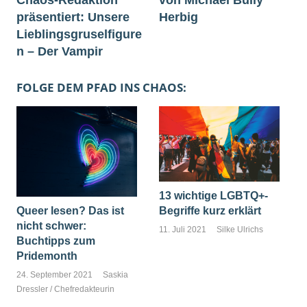
Chaos-Redaktion
von Michael Bully
präsentiert: Unsere
Herbig
Lieblingsgruselfigure
n – Der Vampir
FOLGE DEM PFAD INS CHAOS:
13 wichtige LGBTQ+-
Begriffe kurz erklärt
Queer lesen? Das ist
nicht schwer:
11. Juli 2021
Silke Ulrichs
Buchtipps zum
Pridemonth
24. September 2021
Saskia
Dressler / Chefredakteurin