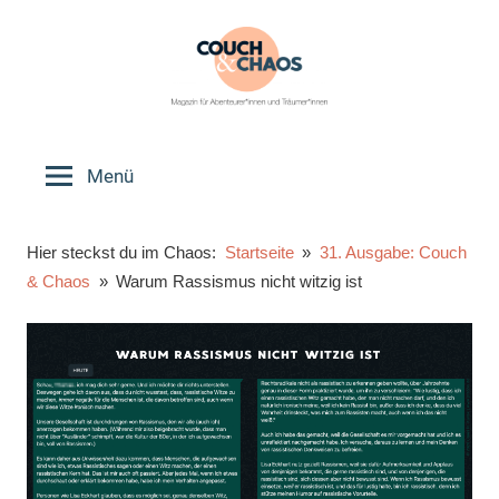
Zum
Inhalt
springen
Couch
Magazin
für
Menü
&
Abenteurer*innen
und
Chaos
Hier steckst du im Chaos:
Startseite
31. Ausgabe: Couch
Träumer*innen
& Chaos
Warum Rassismus nicht witzig ist