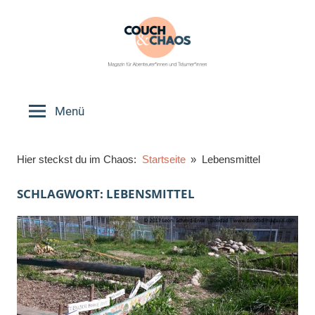
Zum
Inhalt
springen
Couch
Magazin
für
Menü
&
Abenteurer*innen
und
Chaos
Hier steckst du im Chaos:
Startseite
Lebensmittel
Träumer*innen
SCHLAGWORT:
LEBENSMITTEL