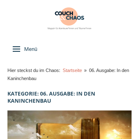
Zum
Inhalt
springen
Couch
Magazin
für
Menü
&
Abenteurer*innen
und
Chaos
Hier steckst du im Chaos:
Startseite
06. Ausgabe: In den
Träumer*innen
Kaninchenbau
KATEGORIE:
06. AUSGABE: IN DEN
KANINCHENBAU