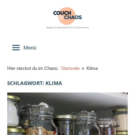
Zum
Inhalt
springen
Couch
Magazin
für
Menü
&
Abenteurer*innen
und
Chaos
Hier steckst du im Chaos:
Startseite
Klima
Träumer*innen
SCHLAGWORT:
KLIMA