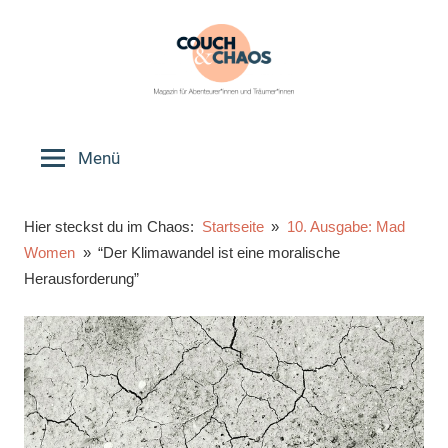
Zum
Inhalt
springen
Couch
Magazin
für
Menü
&
Abenteurer*innen
und
Chaos
Hier steckst du im Chaos:
Startseite
10. Ausgabe: Mad
Träumer*innen
Women
“Der Klimawandel ist eine moralische
Herausforderung”