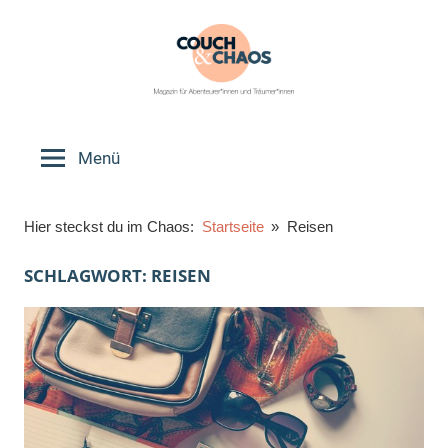
Zum
Inhalt
springen
Couch
Magazin
für
Menü
&
Abenteurer*innen
und
Chaos
Hier steckst du im Chaos:
Startseite
Reisen
Träumer*innen
SCHLAGWORT:
REISEN