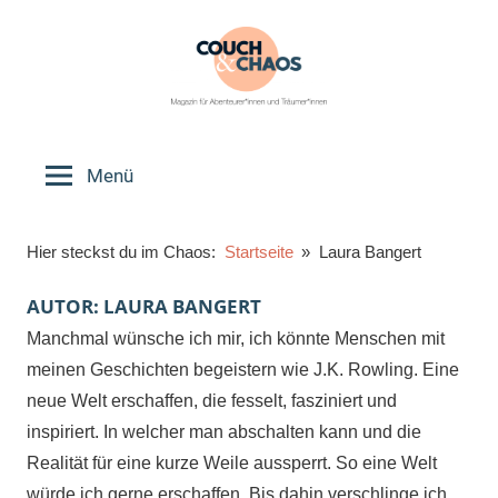
Zum
Inhalt
springen
Couch
Magazin
für
Menü
&
Abenteurer*innen
und
Chaos
Hier steckst du im Chaos:
Startseite
Laura Bangert
Träumer*innen
AUTOR:
LAURA BANGERT
Manchmal wünsche ich mir, ich könnte Menschen mit
meinen Geschichten begeistern wie J.K. Rowling. Eine
neue Welt erschaffen, die fesselt, fasziniert und
inspiriert. In welcher man abschalten kann und die
Realität für eine kurze Weile aussperrt. So eine Welt
würde ich gerne erschaffen. Bis dahin verschlinge ich