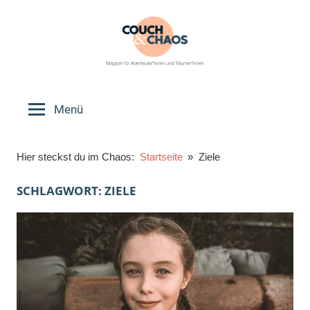
Zum
Inhalt
springen
Couch
Magazin
für
Menü
&
Abenteurer*innen
und
Chaos
Hier steckst du im Chaos:
Startseite
Ziele
Träumer*innen
SCHLAGWORT:
ZIELE