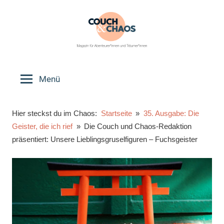
Zum
Inhalt
springen
Couch
Magazin
für
Menü
&
Abenteurer*innen
und
Chaos
Hier steckst du im Chaos:
Startseite
35. Ausgabe: Die
Träumer*innen
Geister, die ich rief
Die Couch und Chaos-Redaktion
präsentiert: Unsere Lieblingsgruselfiguren – Fuchsgeister