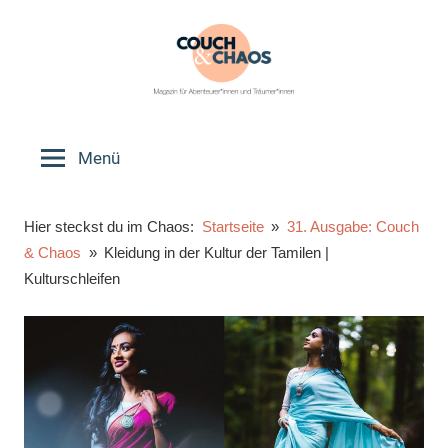
Zum
Inhalt
springen
Couch
Magazin
für
Menü
&
Abenteurer*innen
und
Chaos
Hier steckst du im Chaos:
Startseite
31. Ausgabe: Couch
Träumer*innen
& Chaos
Kleidung in der Kultur der Tamilen |
Kulturschleifen